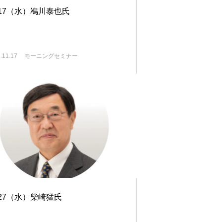
/17（水）鳰川泰也氏
.11.17
モーニングセミナー
/27（水）柴崎猛氏