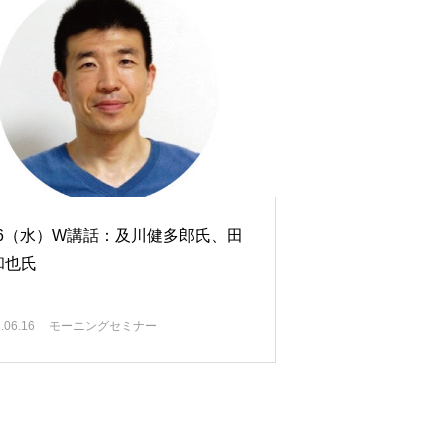
/16（水）W講話：及川健多郎氏、田
和也氏
.06.16
モーニングセミナー